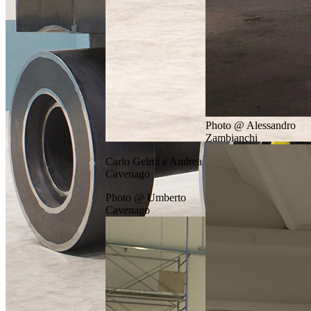
Photo @ Alessandro
Zambianchi
Carlo Gelmi e Andrea
Cavenago
Photo @ Umberto
Cavenago