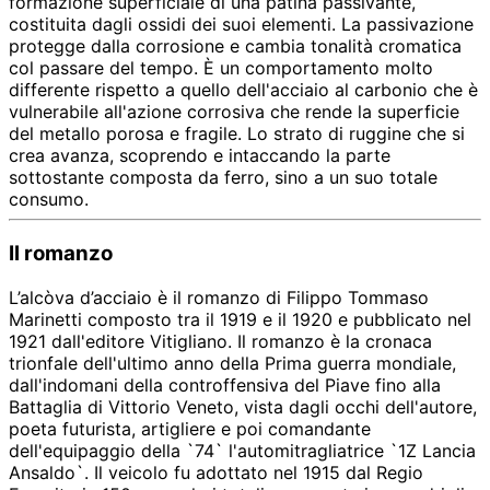
formazione superficiale di una patina passivante,
costituita dagli ossidi dei suoi elementi. La passivazione
protegge dalla corrosione e cambia tonalità cromatica
col passare del tempo. È un comportamento molto
differente rispetto a quello dell'acciaio al carbonio che è
vulnerabile all'azione corrosiva che rende la superficie
del metallo porosa e fragile. Lo strato di ruggine che si
crea avanza, scoprendo e intaccando la parte
sottostante composta da ferro, sino a un suo totale
consumo.
Il romanzo
L’alcòva d’acciaio è il romanzo di Filippo Tommaso
Marinetti composto tra il 1919 e il 1920 e pubblicato nel
1921 dall'editore Vitigliano. Il romanzo è la cronaca
trionfale dell'ultimo anno della Prima guerra mondiale,
dall'indomani della controffensiva del Piave fino alla
Battaglia di Vittorio Veneto, vista dagli occhi dell'autore,
poeta futurista, artigliere e poi comandante
dell'equipaggio della `74` l'automitragliatrice `1Z Lancia
Ansaldo`. Il veicolo fu adottato nel 1915 dal Regio