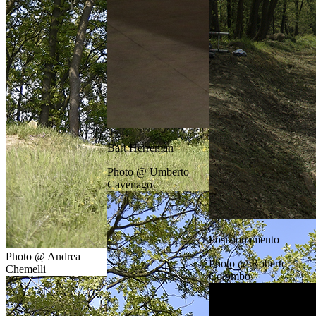
Bart Herreman
Photo @ Umberto
Cavenago
Posizionamento
Photo @ Andrea
Photo @ Roberto
Chemelli
Colombo