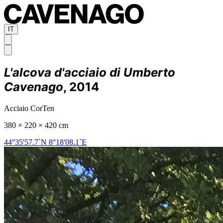
IT
L'alcova d'acciaio di Umberto
Cavenago
, 2014
Acciaio CorTen
380 × 220 × 420 cm
44°35'57.7`N 8°18'08.1`E