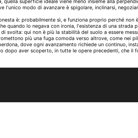
a
, quella superficie ideale viene meno insieme alla perpend
ove l'unico modo di avanzare è spigolare, inclinarsi, negoz
onesta è: probabilmente sì, e funziona proprio perché non è
 quando lo negava con ironia, l'esistenza di una strada pi
 svolta: qui non è più la stabilità del suolo a essere messa 
promettono più una fuga comoda verso altrove, come nei pila
erdona, dove ogni avanzamento richiede un continuo, insta
o dopo aver scoperto, in tutte le opere precedenti, che il 