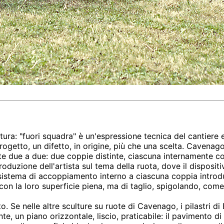
natura: "fuori squadra" è un'espressione tecnica del cantiere
ogetto, un difetto, in origine, più che una scelta. Cavenago 
e due a due: due coppie distinte, ciascuna internamente co
produzione dell'artista sul tema della ruota, dove il disposit
 il sistema di accoppiamento interno a ciascuna coppia intro
 con la loro superficie piena, ma di taglio, spigolando, com
Se nelle altre sculture su ruote di Cavenago, i pilastri di Be
un piano orizzontale, liscio, praticabile: il pavimento di un