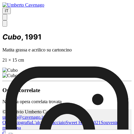
IT
Cubo
, 1991
Matita grassa e acrilico su cartoncino
21 × 15 cm
Opere correlate
Nessuna opera correlata trovata
© Archivio Umberto Cavenago
umberto@cavenago.info
Opere
Biografia
L'alcova d'acciaio
Sweet Home 2021
Souvenir di
montagna
Cookie Configurator
Cookie Policy
Privacy Policy