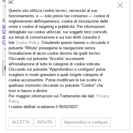
Questo sito utilizza cookie tecnici, necessari al suo
funzionamento, e — solo previo tuo consenso — cookie di
© Archivio Umberto Cavenago
miglioramento dell'esperienza, cookie di misurazione delle
umberto@cavenago.info
visite e cookie di targeting e pubblicità. Per informazioni
Opere
Biografia
L'alcova d'acciaio
Sweet Home 2021
Souvenir di
dettagliate sui cookie utilizzati, sui soggetti terzi coinvolti,
montagna
sui tempi di conservazione e sui tuoi diritti consulta il
Cookie Configurator
Cookie Policy
Privacy Policy
link
Cookie Policy
.
Chiudendo questo banner o cliccando il
pulsante “Rifiuta” proseguirai la navigazione senza
l'installazione di alcun cookie diverso da quelli tecnici.
Cliccando sul pulsante “Accetta”
acconsenti
all'installazione di tutte le categorie di cookie indicate.
Cliccando sul pulsante “Approfondisci e configura” potrai
scegliere in modo granulare a quali singole categorie di
cookie acconsentire. Potrai modificare le tue scelte in
qualsiasi momento cliccando su pulsante "Cookie" che
trovi in basso a destra.
Per maggiori informazioni sul Trattamento dei dati:
Privacy
Policy
.
I cookie abilitati scadranno il 05/02/2027.
ACCETTA
RIFIUTA
Approfondisci e configura