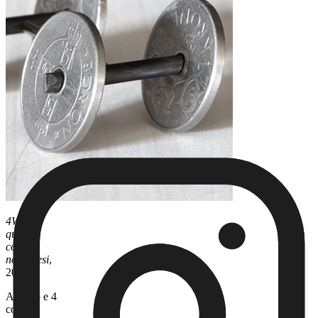
4WD -
quattro
corone
norvegesi
,
2011
Acciaio e 4
corone