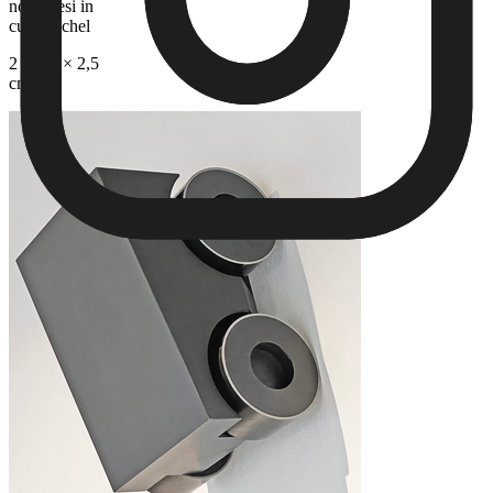
norvegesi in
cupronichel
2 × 5,5 × 2,5
cm