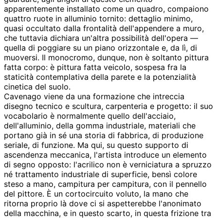
apparentemente installato come un quadro, compaiono
quattro ruote in alluminio tornito: dettaglio minimo,
quasi occultato dalla frontalità dell'appendere a muro,
che tuttavia dichiara un'altra possibilità dell'opera —
quella di poggiare su un piano orizzontale e, da lì, di
muoversi. Il monocromo, dunque, non è soltanto pittura
fatta corpo: è pittura fatta veicolo, sospesa fra la
staticità contemplativa della parete e la potenzialità
cinetica del suolo.
Cavenago viene da una formazione che intreccia
disegno tecnico e scultura, carpenteria e progetto: il suo
vocabolario è normalmente quello dell'acciaio,
dell'alluminio, della gomma industriale, materiali che
portano già in sé una storia di fabbrica, di produzione
seriale, di funzione. Ma qui, su questo supporto di
ascendenza meccanica, l'artista introduce un elemento
di segno opposto: l'acrilico non è verniciatura a spruzzo
né trattamento industriale di superficie, bensì colore
steso a mano, campitura per campitura, con il pennello
del pittore. È un cortocircuito voluto, la mano che
ritorna proprio là dove ci si aspetterebbe l'anonimato
della macchina, e in questo scarto, in questa frizione tra