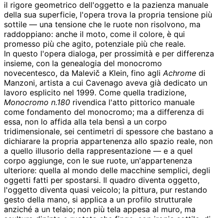
il rigore geometrico dell'oggetto e la pazienza manuale
della sua superficie, l'opera trova la propria tensione più
sottile — una tensione che le ruote non risolvono, ma
raddoppiano: anche il moto, come il colore, è qui
promesso più che agito, potenziale più che reale.
In questo l'opera dialoga, per prossimità e per differenza
insieme, con la genealogia del monocromo
novecentesco, da Malevič a Klein, fino agli
Achrome
di
Manzoni, artista a cui Cavenago aveva già dedicato un
lavoro esplicito nel 1999. Come quella tradizione,
Monocromo n.180
rivendica l'atto pittorico manuale
come fondamento del monocromo; ma a differenza di
essa, non lo affida alla tela bensì a un corpo
tridimensionale, sei centimetri di spessore che bastano a
dichiarare la propria appartenenza allo spazio reale, non
a quello illusorio della rappresentazione — e a quel
corpo aggiunge, con le sue ruote, un'appartenenza
ulteriore: quella al mondo delle macchine semplici, degli
oggetti fatti per spostarsi. Il quadro diventa oggetto,
l'oggetto diventa quasi veicolo; la pittura, pur restando
gesto della mano, si applica a un profilo strutturale
anziché a un telaio; non più tela appesa al muro, ma