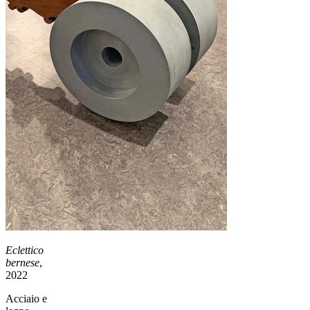
Eclettico
bernese
,
2022
Acciaio e