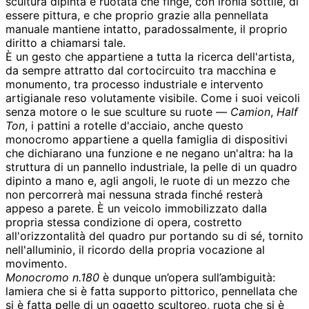
scultura dipinta e ruotata che finge, con ironia sottile, di
essere pittura, e che proprio grazie alla pennellata
manuale mantiene intatto, paradossalmente, il proprio
diritto a chiamarsi tale.
È un gesto che appartiene a tutta la ricerca dell'artista,
da sempre attratto dal cortocircuito tra macchina e
monumento, tra processo industriale e intervento
artigianale reso volutamente visibile. Come i suoi veicoli
senza motore o le sue sculture su ruote —
Camion
,
Half
Ton
, i pattini a rotelle d'acciaio, anche questo
monocromo appartiene a quella famiglia di dispositivi
che dichiarano una funzione e ne negano un'altra: ha la
struttura di un pannello industriale, la pelle di un quadro
dipinto a mano e, agli angoli, le ruote di un mezzo che
non percorrerà mai nessuna strada finché resterà
appeso a parete. È un veicolo immobilizzato dalla
propria stessa condizione di opera, costretto
all'orizzontalità del quadro pur portando su di sé, tornito
nell'alluminio, il ricordo della propria vocazione al
movimento.
Monocromo n.180
è dunque un’opera sull’ambiguità:
lamiera che si è fatta supporto pittorico, pennellata che
si è fatta pelle di un oggetto scultoreo, ruota che si è