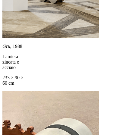
Gru
, 1988
Lamiera
zincata e
acciaio
233 × 90 ×
60 cm