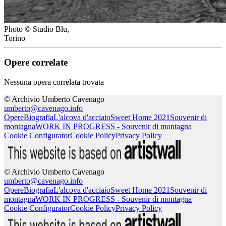
Photo © Studio Blu,
Torino
Opere correlate
Nessuna opera correlata trovata
© Archivio Umberto Cavenago
umberto@cavenago.info
Opere
Biografia
L'alcova d'acciaio
Sweet Home 2021
Souvenir di
montagna
WORK IN PROGRESS - Souvenir di montagna
Cookie Configurator
Cookie Policy
Privacy Policy
© Archivio Umberto Cavenago
umberto@cavenago.info
Opere
Biografia
L'alcova d'acciaio
Sweet Home 2021
Souvenir di
montagna
WORK IN PROGRESS - Souvenir di montagna
Cookie Configurator
Cookie Policy
Privacy Policy