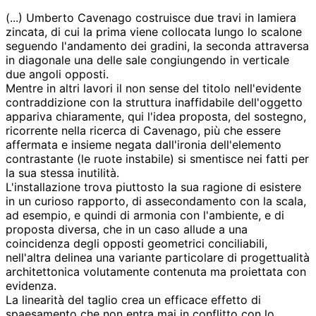
(...) Umberto Cavenago costruisce due travi in lamiera
zincata, di cui la prima viene collocata lungo lo scalone
seguendo l'andamento dei gradini, la seconda attraversa
in diagonale una delle sale congiungendo in verticale
due angoli opposti.
Mentre in altri lavori il non sense del titolo nell'evidente
contraddizione con la struttura inaffidabile dell'oggetto
appariva chiaramente, qui l'idea proposta, del sostegno,
ricorrente nella ricerca di Cavenago, più che essere
affermata e insieme negata dall'ironia dell'elemento
contrastante (le ruote instabile) si smentisce nei fatti per
la sua stessa inutilità.
L'installazione trova piuttosto la sua ragione di esistere
in un curioso rapporto, di assecondamento con la scala,
ad esempio, e quindi di armonia con l'ambiente, e di
proposta diversa, che in un caso allude a una
coincidenza degli opposti geometrici conciliabili,
nell'altra delinea una variante particolare di progettualità
architettonica volutamente contenuta ma proiettata con
evidenza.
La linearità del taglio crea un efficace effetto di
spaesamento che non entra mai in conflitto con lo