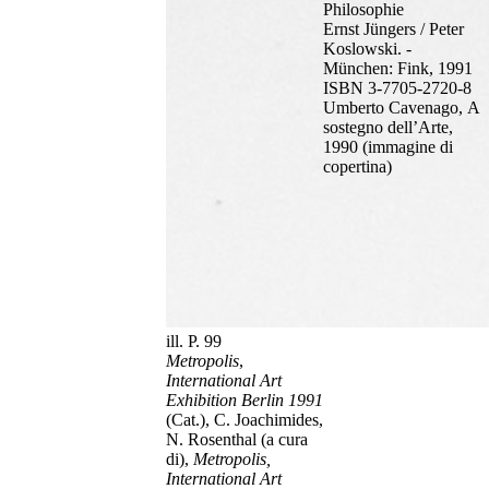
Philosophie
Ernst Jüngers / Peter
Koslowski. -
München: Fink, 1991
ISBN 3-7705-2720-8
Umberto Cavenago, A
sostegno dell’Arte,
1990 (immagine di
copertina)
ill. P. 99
Metropolis
,
International Art
Exhibition Berlin 1991
(Cat.), C. Joachimides,
N. Rosenthal (a cura
di),
Metropolis,
International Art