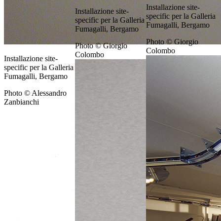
Installazione site-
Installazione site-
specific per la Galleria
specific per la Galleria
Fumagalli, Bergamo
Fumagalli, Bergamo
Photo © Giorgio
Photo © Giorgio
Colombo
Colombo
Installazione site-
specific per la Galleria
Fumagalli, Bergamo
Photo © Alessandro
Zanbianchi