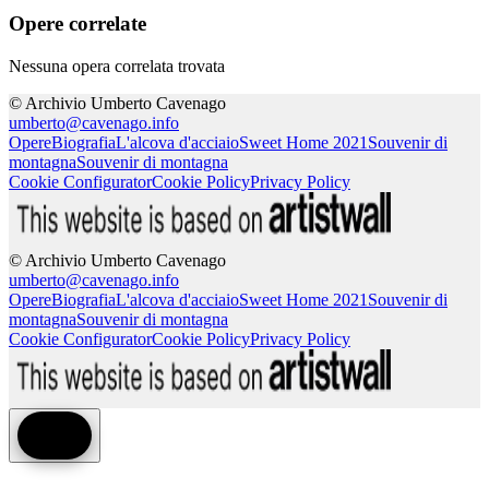
Opere correlate
Nessuna opera correlata trovata
© Archivio Umberto Cavenago
umberto@cavenago.info
Opere
Biografia
L'alcova d'acciaio
Sweet Home 2021
Souvenir di
montagna
Souvenir di montagna
Cookie Configurator
Cookie Policy
Privacy Policy
© Archivio Umberto Cavenago
umberto@cavenago.info
Opere
Biografia
L'alcova d'acciaio
Sweet Home 2021
Souvenir di
montagna
Souvenir di montagna
Cookie Configurator
Cookie Policy
Privacy Policy