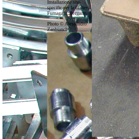
Installazione site-
specific per la Galleria
Fumagalli, Bergamo
Photo © Alessandro
Zanbianchi