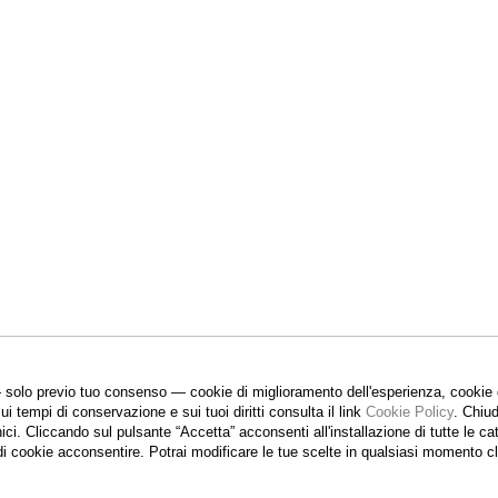
 solo previo tuo consenso — cookie di miglioramento dell'esperienza, cookie di
sui tempi di conservazione e sui tuoi diritti consulta il link
Cookie Policy
.
Chiud
nici. Cliccando sul pulsante “Accetta”
acconsenti all'installazione di tutte le 
 di cookie acconsentire. Potrai modificare le tue scelte in qualsiasi momento 