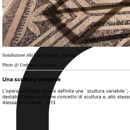
Installazione alla Casa Romana, Spoleto
Photo @ Umberto Cavenago
Una scultura variabile
L'opera potrebbe essere definita una `scultura variabile`;
destabilizzare il comune concetto di scultura e, allo stess
Alessandro Carrer
, 2013