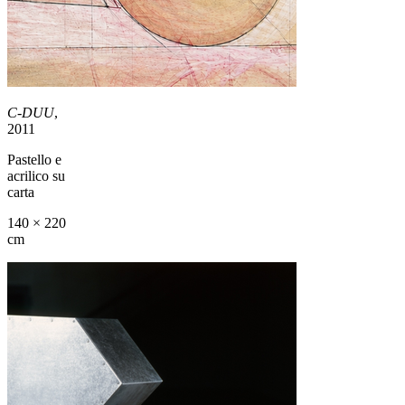
C-DUU
,
2011
Pastello e
acrilico su
carta
140 × 220
cm