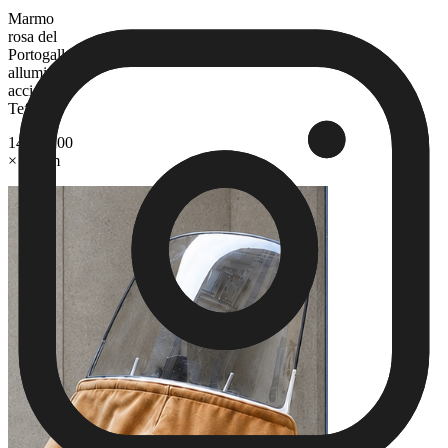
Marmo
rosa del
Portogallo,
alluminio,
acciaio e
Teflon
145 × 200
× 45 cm