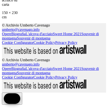
acrilico su
carta
150 × 230
cm
© Archivio Umberto Cavenago
umberto@cavenago.info
Opere
Biografia
L'alcova d'acciaio
Sweet Home 2021
Souvenir di
montagna
Souvenir di montagna
Cookie Configurator
Cookie Policy
Privacy Policy
© Archivio Umberto Cavenago
umberto@cavenago.info
Opere
Biografia
L'alcova d'acciaio
Sweet Home 2021
Souvenir di
montagna
Souvenir di montagna
Cookie Configurator
Cookie Policy
Privacy Policy