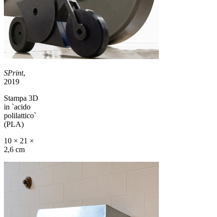
SPrint
,
2019
Stampa 3D
in `acido
polilattico`
(PLA)
10 × 21 ×
2,6 cm