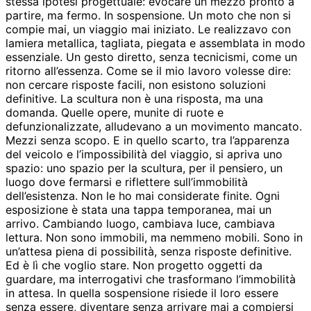
stessa ipotesi progettuale: evocare un mezzo pronto a
partire, ma fermo. In sospensione. Un moto che non si
compie mai, un viaggio mai iniziato. Le realizzavo con
lamiera metallica, tagliata, piegata e assemblata in modo
essenziale. Un gesto diretto, senza tecnicismi, come un
ritorno all’essenza. Come se il mio lavoro volesse dire:
non cercare risposte facili, non esistono soluzioni
definitive. La scultura non è una risposta, ma una
domanda. Quelle opere, munite di ruote e
defunzionalizzate, alludevano a un movimento mancato.
Mezzi senza scopo. E in quello scarto, tra l’apparenza
del veicolo e l’impossibilità del viaggio, si apriva uno
spazio: uno spazio per la scultura, per il pensiero, un
luogo dove fermarsi e riflettere sull’immobilità
dell’esistenza. Non le ho mai considerate finite. Ogni
esposizione è stata una tappa temporanea, mai un
arrivo. Cambiando luogo, cambiava luce, cambiava
lettura. Non sono immobili, ma nemmeno mobili. Sono in
un’attesa piena di possibilità, senza risposte definitive.
Ed è lì che voglio stare. Non progetto oggetti da
guardare, ma interrogativi che trasformano l’immobilità
in attesa. In quella sospensione risiede il loro essere
senza essere, diventare senza arrivare mai a compiersi