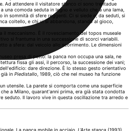
de. Ad attendere il visitatore stanco ci sono trentadue
 a una comoda seduta in legno e velluto che a una lama,
o in sommità di sfere reggenti. Ci si siede e, da seduti, si
nca coltello, e chi vi si abbandona, stando al gioco,
nta il meccanismo. È il rovesciamento del topos museale
ivo si frantuma in una successione di scorci variabili.
to a sfera: dal veicolo allo scorrimento. Le dimensioni
 museo presa di petto: la panca non occupa una sala, ne
tettura fissa gli assi, il percorso, la successione dei vani;
ll'edificio: dare direzione. È lo stesso gesto orientativo
 già in
Piedistallo
, 1989, ciò che nel museo ha funzione
 è un utensile. La parete si comporta come una superficie
ne che a Milano, quarant'anni prima, era già stata condotta
re seduto. Il lavoro vive in questa oscillazione tra arredo e
ionale. La panca mobile in acciaio,
L’Arte stanca
(1993),