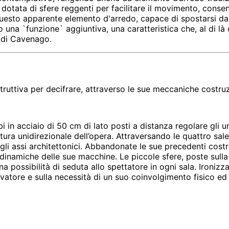
e dotata di sfere reggenti per facilitare il movimento, cons
uesto apparente elemento d'arredo, capace di spostarsi da 
o una `funzione` aggiuntiva, una caratteristica che, al di là
o di Cavenago.
ttiva per decifrare, attraverso le sue meccaniche costruzio
ubi in acciaio di 50 cm di lato posti a distanza regolare gli 
a unidirezionale dell’opera. Attraversando le quattro sale e
egli assi architettonici. Abbandonate le sue precedenti cos
dinamiche delle sue macchine. Le piccole sfere, poste sulla 
possibilità di seduta allo spettatore in ogni sala. Ironizzan
vatore e sulla necessità di un suo coinvolgimento fisico ed e