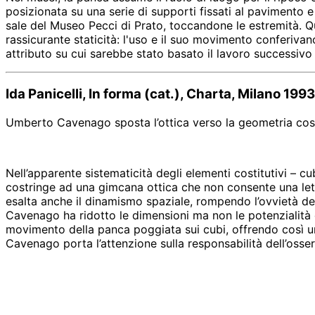
posizionata su una serie di supporti fissati al pavimento 
sale del Museo Pecci di Prato, toccandone le estremità. Q
rassicurante staticità: l'uso e il suo movimento conferivan
attributo su cui sarebbe stato basato il lavoro successiv
Ida Panicelli, In forma (cat.), Charta, Milano 1993
Umberto Cavenago sposta l’ottica verso la geometria costru
Nell’apparente sistematicità degli elementi costitutivi – c
costringe ad una gimcana ottica che non consente una lettur
esalta anche il dinamismo spaziale, rompendo l’ovvietà d
Cavenago ha ridotto le dimensioni ma non le potenzialità 
movimento della panca poggiata sui cubi, offrendo così una 
Cavenago porta l’attenzione sulla responsabilità dell’osser