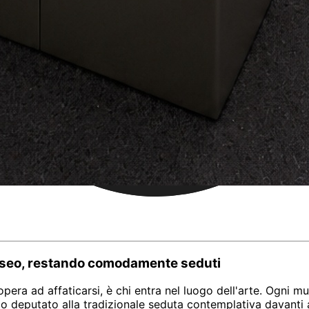
 museo, restando comodamente seduti
l'opera ad affaticarsi, è chi entra nel luogo dell'arte. Ogni m
ogo deputato alla tradizionale seduta contemplativa davanti