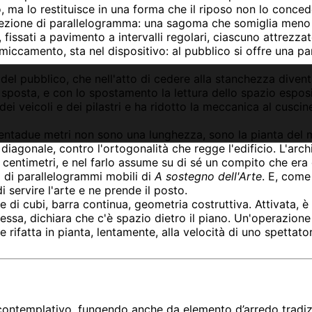
ro, ma lo restituisce in una forma che il riposo non lo conce
 sezione di parallelogramma: una sagoma che somiglia meno
 fissati a pavimento a intervalli regolari, ciascuno attrezzat
mmiccamento, sta nel dispositivo: al pubblico si offre una pa
del pubblico, che nell'atto di cedere alla stanchezza dive
 sposta, e con lo spostamento la lettura dello spazio esposit
eicoli e dei pilastri e ha ridotto la meccanica al cuscinet
Trentadue metri non sono una lunghezza, sono la pianta del
n diagonale, contro l'ortogonalità che regge l'edificio. L'archi
entimetri, e nel farlo assume su di sé un compito che era de
 di parallelogrammi mobili di
A sostegno dell'Arte
. E, come
i servire l'arte e ne prende il posto.
re di cubi, barra continua, geometria costruttiva. Attivata,
di essa, dichiara che c'è spazio dietro il piano. Un'operazio
 rifatta in pianta, lentamente, alla velocità di uno spettato
o contemplativo, fungendo anche da elemento d’arredo tradiz