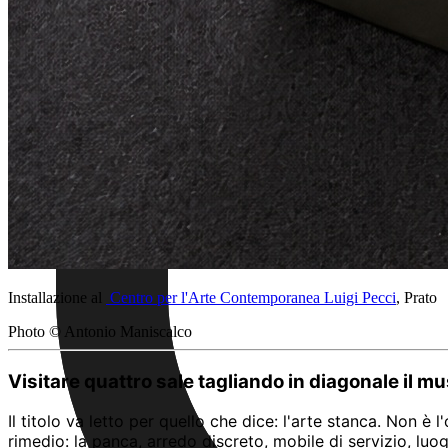
Installazione al
Centro per l'Arte Contemporanea Luigi Pecci
, Prato
Photo © Antonio Maniscalco
Visitare quattro sale tagliando in diagonale il
Il titolo va letto per quello che dice: l'arte stanca. Non è 
rimedio: la panca, arredo discreto, mobile di servizio, lu