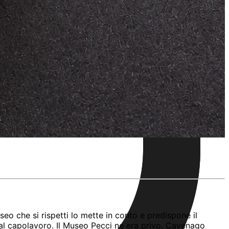
useo che si rispetti lo mette in conto e predispone il
 al capolavoro. Il Museo Pecci ne era privo. Cavenago