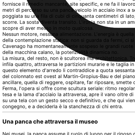
fornisce il rimedio mancante, site specific, e ne fa il lavo
metri di percorso su una panca veicolo in acciaio inox a
poggiata su una fila di cubi di cinquanta centimetri di lato,
scorre. La sosta diventa transito. L'ironia non sta in un a
scopre di aver messo in moto qualcosa.
Nessun motore, nessuna alimentazione. L'energia è quella 
della contemplazione statica: non si guarda da fermi, ci si
Cavenago ha momentaneamente sospeso le grandi ruote dei v
della macchina calano, la potenzialità dinamica no.
La misura, del resto, non è scultorea ma architettonica. 
infila quattro, attraversa le partizioni murarie e le taglia i
questo elemento d'arredo li contraddice a quota sessanta c
del colonnato est ovest al Martin-Gropius-Bau e del piano
ancillare, quella di reggere, ospitare, far riposare, smette d
Ferma, l'opera si offre come scultura seriale: ritmo regola
tesa e la lama d'acciaio la attraversa, apre il vano oltre 
su una tela con un gesto secco e definitivo, e che qui viene
congegno, e a deciderla è la stanchezza di chi entra.
Una panca che attraversa il museo
Nei musei, la panca assume il ruolo di luogo per il ripos