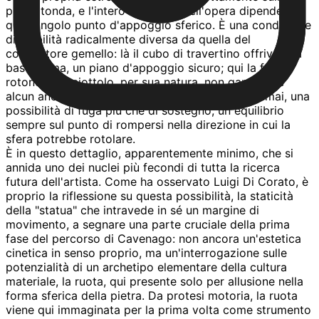
pietra tonda, e l'intero equilibrio dell'opera dipende da
quel singolo punto d'appoggio sferico. È una condizione
di stabilità radicalmente diversa da quella del
contenitore gemello: là il cubo di travertino offriva una
base ferma, un piano d'appoggio sicuro; qui la forma
rotonda del ciottolo, per sua natura, non garantisce
alcun ancoraggio definitivo, sembra offrire, semmai, una
possibilità di fuga più che di sostegno, un equilibrio
sempre sul punto di rompersi nella direzione in cui la
sfera potrebbe rotolare.
È in questo dettaglio, apparentemente minimo, che si
annida uno dei nuclei più fecondi di tutta la ricerca
futura dell'artista. Come ha osservato Luigi Di Corato, è
proprio la riflessione su questa possibilità, la staticità
della "statua" che intravede in sé un margine di
movimento, a segnare una parte cruciale della prima
fase del percorso di Cavenago: non ancora un'estetica
cinetica in senso proprio, ma un'interrogazione sulle
potenzialità di un archetipo elementare della cultura
materiale, la ruota, qui presente solo per allusione nella
forma sferica della pietra. Da protesi motoria, la ruota
viene qui immaginata per la prima volta come strumento