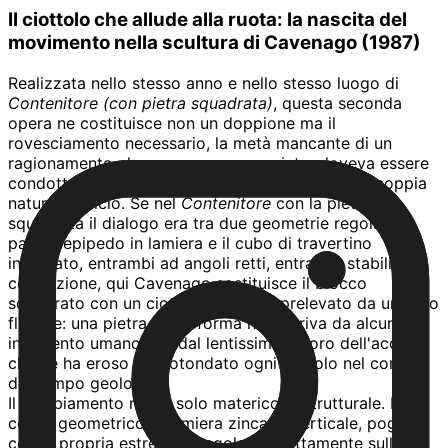
Il ciottolo che allude alla ruota: la nascita del
movimento nella scultura di Cavenago (1987)
Realizzata nello stesso anno e nello stesso luogo di
Contenitore (con pietra squadrata)
, questa seconda
opera ne costituisce non un doppione ma il
rovesciamento necessario, la metà mancante di un
ragionamento che, per essere compiuto, doveva essere
condotto fino in fondo su entrambi i fronti della coppia
natura/artificio. Se nel
Contenitore
con la pietra
squadrata il dialogo era tra due geometrie regolari, il
parallelepipedo in lamiera e il cubo di travertino
intagliato, entrambi ad angoli retti, entrambi stabili per
costruzione, qui Cavenago sostituisce il blocco
squadrato con un ciottolo levigato, prelevato da un letto
fluviale: una pietra la cui forma non deriva da alcun
intervento umano, ma dal lentissimo lavoro dell'acqua
che ne ha eroso e arrotondato ogni spigolo nel corso
del tempo geologico.
Il cambiamento non è solo materico, è strutturale. Il
corpo geometrico in lamiera zincata, verticale, poggia
con la propria estremità angolata direttamente sulla