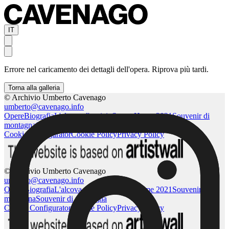
IT
Errore nel caricamento dei dettagli dell'opera. Riprova più tardi.
Torna alla galleria
© Archivio Umberto Cavenago
umberto@cavenago.info
Opere
Biografia
L'alcova d'acciaio
Sweet Home 2021
Souvenir di
montagna
Souvenir di montagna
Cookie Configurator
Cookie Policy
Privacy Policy
© Archivio Umberto Cavenago
umberto@cavenago.info
Opere
Biografia
L'alcova d'acciaio
Sweet Home 2021
Souvenir di
montagna
Souvenir di montagna
Cookie Configurator
Cookie Policy
Privacy Policy