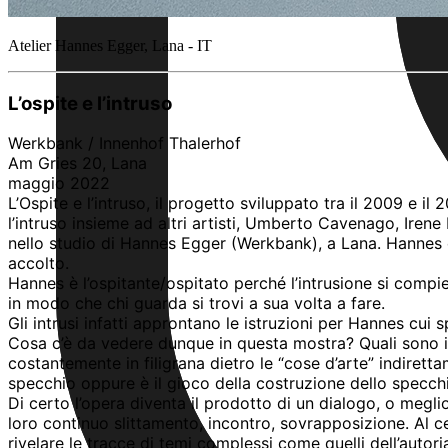
Atelier Hannes Egger, Lana - IT
L’ospite e l’intruso
Werkbank / Innenhof Thalerhof
Am Gries 20, Lana
maggio 2022
L’Ospite e l’intruso, il progetto sviluppato tra il 2009 e i
l’intruso insieme ad altri artisti, Umberto Cavenago, Iren
nello studio di Hannes Egger (Werkbank), a Lana. Hannes è l
accolto.
Hannes è l’ospitante/ospitato perché l’intrusione si compie
in modo che chi guarda si trovi a sua volta a fare.
Gli intrusi infatti approntano le istruzioni per Hannes cui s
Cosa c’è da vedere dunque in questa mostra? Quali sono i lav
costantemente in filigrana dietro le “cose d’arte” indiret
specchio oppure è il gioco della costruzione dello specch
Di certo l’opera diventa il prodotto di un dialogo, o meglio
loro continuo slittamento, incontro, sovrapposizione. Al cen
rivelare le tracce di temi complessi come quelli dell’autoria