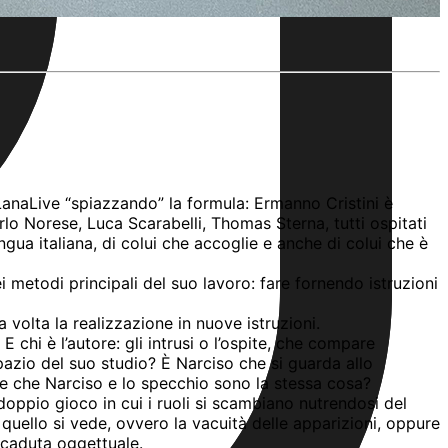
r LanaLive “spiazzando” la formula: Ermanno Cristini è
lo Norese, Luca Scarabelli, Thomas Sterna, tutti ospitati
gua italiana, di colui che accoglie e anche di colui che è
i metodi principali del suo lavoro: fare fornendo istruzioni
ua volta la realizzazione in nuove istruzioni.
 chi è l’autore: gli intrusi o l’ospite, che compare
pazio del suo studio? È Narciso che si guarda allo
ire che Narciso e lo specchio sono la stessa cosa?
 doppio gioco in cui i ruoli si scambiano nutrendosi del
e quello si vede, ovvero la vacuità delle apparizioni, oppure
ricaduta oggettuale.