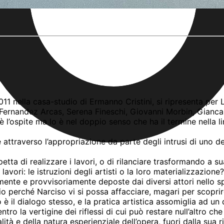
l 2011 nella casa-studio di Ermanno Cristini, si ripresenta pe
e Fernandez Arcas, Serena Fineschi, Giovanni Morbin, Giancar
’ospite ma lo è nel doppio senso che ha il termine nella lin
 attraverso l’appropriazione da parte degli intrusi di uno de
petta di realizzare i lavori, o di rilanciare trasformando a s
ori: le istruzioni degli artisti o la loro materializzazione? E
tamente e provvisoriamente deposte dai diversi attori nello s
io perché Narciso vi si possa affacciare, magari per scopr
 è il dialogo stesso, e la pratica artistica assomiglia ad un
tro la vertigine dei riflessi di cui può restare null’altro ch
lità e della natura esperienziale dell’opera, fuori dalla sua 