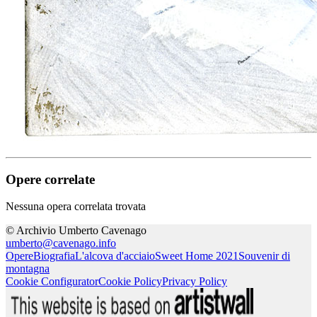
Opere correlate
Nessuna opera correlata trovata
© Archivio Umberto Cavenago
umberto@cavenago.info
Opere
Biografia
L'alcova d'acciaio
Sweet Home 2021
Souvenir di
montagna
Cookie Configurator
Cookie Policy
Privacy Policy