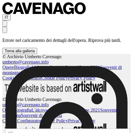
IT
Errore nel caricamento dei dettagli dell'opera. Riprova più tardi.
Torna alla galleria
© Archivio Umberto Cavenago
umberto@cavenago.info
Opere
Biografia
L'alcova d'acciaio
Sweet Home 2021
Souvenir di
montagna
Souvenir di montagna
Cookie Configurator
Cookie Policy
Privacy Policy
© Archivio Umberto Cavenago
umberto@cavenago.info
Opere
Biografia
L'alcova d'acciaio
Sweet Home 2021
Souvenir di
montagna
Souvenir di montagna
Cookie Configurator
Cookie Policy
Privacy Policy