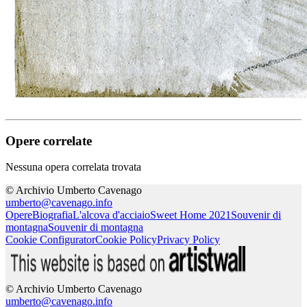
Opere correlate
Nessuna opera correlata trovata
© Archivio Umberto Cavenago
umberto@cavenago.info
Opere
Biografia
L'alcova d'acciaio
Sweet Home 2021
Souvenir di
montagna
Souvenir di montagna
Cookie Configurator
Cookie Policy
Privacy Policy
© Archivio Umberto Cavenago
umberto@cavenago.info