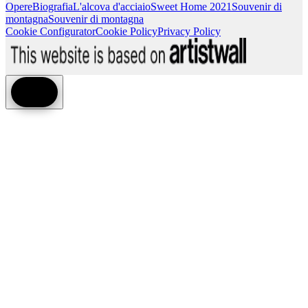
Opere
Biografia
L'alcova d'acciaio
Sweet Home 2021
Souvenir di
montagna
Souvenir di montagna
Cookie Configurator
Cookie Policy
Privacy Policy