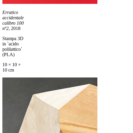
Erratico
accidentale
calibro 100
nº2
, 2018
Stampa 3D
in `acido
polilattico`
(PLA)
10 × 10 ×
10 cm