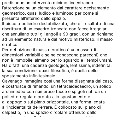
predispone un intervento minimo, incentrando
l’attenzione su un elemento dal carattere decisamente
geometrico, quasi ludico e luminoso per come si
presenta all’interno dello spazio.
Il piccolo poliedro destabilizzato, che è il risultato di una
riscrittura di un esaedro troncato con facce irregolari
che annullano tutti gli angoli a 90 gradi, con un richiamo
ad un elemento naturale dal motivo misterioso: il masso
erratico.
Per definizione il masso erratico è un masso (di
dimensioni variabili e se ne conoscono parecchi) che
non è immobile, almeno per lo sguardo e i tempi umani.
Ha difatti una cadenza geologica, lentissima, indefinita;
la sua condizione, quasi filosofica, è quella dello
spostamento infinitesimale.
Cavenago immagina così una forma disegnata dal caso,
e costruisce di rimando, un tetracaidecaedro, un solido
archimedeo con numerose facce e spigoli nati da un
poliedro regolare pronto allo spostamento e
all’appoggio sul piano orizzontale, una forma legata
all’incidentalità dell’errare. È collocato sul piano di
calpestio, in uno spazio circolare ottenuto dallo