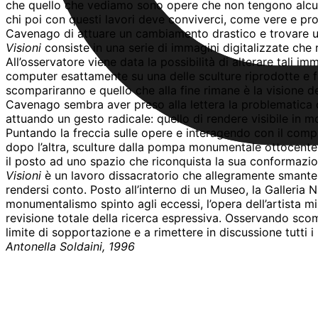
che quello che vediamo sono opere che non tengono alcun 
chi poi con questi lavori deve conviverci, come vere e pro
Cavenago di attuare un cambiamento drastico e trovare un
Visioni
consiste in una serie di immagini digitalizzate che r
All’osservatore viene data la possibilità di alterare tali 
computer esattamente su una delle sculture riprodotte e fa
scompariranno e quello che alla fine rimane è la visione 
Cavenago sembra aver preso alla lettera la problematica 
attuando un gesto radicale: quello di rendere visibile in 
Puntando la freccia sulle opere e interagendo con il comp
dopo l’altra, sculture dalla pompa monumentale ottocentes
il posto ad uno spazio che riconquista la sua conformazion
Visioni
è un lavoro dissacratorio che allegramente smantel
rendersi conto. Posto all’interno di un Museo, la Galleria
monumentalismo spinto agli eccessi, l’opera dell’artista m
revisione totale della ricerca espressiva. Osservando scomp
limite di sopportazione e a rimettere in discussione tutti i
Antonella Soldaini, 1996