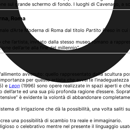
zione sul grande schermo di fondo. I luoghi di Cavenago, a sce
erna, Roma
ionale d’Arte Moderna di Roma dal titolo
Partito Preso
in cui
che l’artista, invitato dalla stesso museo romano a rappresen
one dell’arte alla fine del millennio”.
fallimento avvenuto: quello rappresentato dalla scultura po
portanza per questo artista che avverte l’inadeguatezza de
5) e
Leon
(1996) sono opere realizzate in spazi aperti e che
olo dell’arte ed una sua più profonda ragione d’essere. Sopra
 intensive” è evidente la volontà di abbandonare completament
istema di irrigazione che dà la possibilità, una volta saliti su
 crea una possibilità di scambio tra reale e immaginario.
eligioso o celebrativo mentre nel presente il linguaggio usat