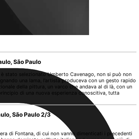
aulo, São Paulo
ale è stato selezionato Umberto Cavenago, non si può non
pugnando una lama, l’artista produceva con un gesto rapido
ionale della pittura, un varco che andava al di là, con un
incipio di una nuova esperienza conoscitiva, tutta
aulo, São Paulo 2/3
pera di Fontana, di cui non vanno dimenticati i precedenti