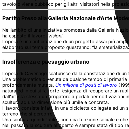
tavolo diviene pubblico per gli altri visitatori nella proie
Partito Preso alla Galleria Nazionale d’Arte Mod
Nell’ambito di una iniziativa promossa dalla Galleria Naz
ha esposto il lavoro:
Visioni
.
L’opera è una anticipazione di un progetto assai più ampio 
elaborato sul tema proposto quest’anno: “la smaterializzazi
Insofferenza e paesaggio urbano
L’opera di Cavenago scaturisce dalla constatazione di un 
Una problematica divenuta da qualche tempo di primaria im
profondamente mutata,
Un milione di posti di lavoro
(199
natura ed in cui si fa forte l’esigenza di recuperare un ru
dall’artista stesso un “irrigatore a pedali per coltivazioni
scultura ad una dimensione più umile e concreta.
Il lavoro consiste infatti in una bicicletta collegata ad un s
terreno che si percorre.
Una scultura quindi “utile”, con una funzione sociale e che
Nel passato la scultura all’aperto è sempre stata di tipo r