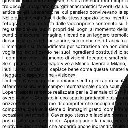
giovanili nell’ambito futurista, è stata un contributo imp
tre decenni, malgrado rigurgiti anacronistici favoriti da un
antica se già Leonardo, nel cui pensiero convivevano la spe
Nelle pareti longitudinali dello stesso spazio sono inserit
fotogrammi isolati tratti dalle videoriprese contenute sul t
registrazione dei suoni propri dei luoghi al momento della
punti di ciascuna immagine, rilevati da un leggero tremolìo,
di cancellare anzi di far sparire, senza che resti traccia
L’immagine risulta modificata per sottrazione ma non dimin
vogliamo, modificando nei suoi ingredienti costitutivi lo
Il computer come strumento di visioni: toccate e smaterial
Se si pensa che Cavenago vive a Milano, lavora a Milano, s
inutili arredi urbani, si capisce bene come questa smateri
«leggero»: appunto una «visione».
Umberto Cavenago, che abbiamo scelto per rappresentare l’I
affermatosi anche in campo internazionale come scultore. M
L’opera espressamente realizzata per la Biennale di San Pa
avere visioni». Consiste in uno spazio praticabile oscuro a
orizzontale uno schermo di computer che occupa il posto 
composita, cioè un insieme di immagini grandi come francob
occasioni personali di Cavenago stesso e lasciate come 
posto sulla parete di fronte. Appoggiando la mano, cioè toc
relativa videoripresa, che apparirà anche ingrandita sullo 