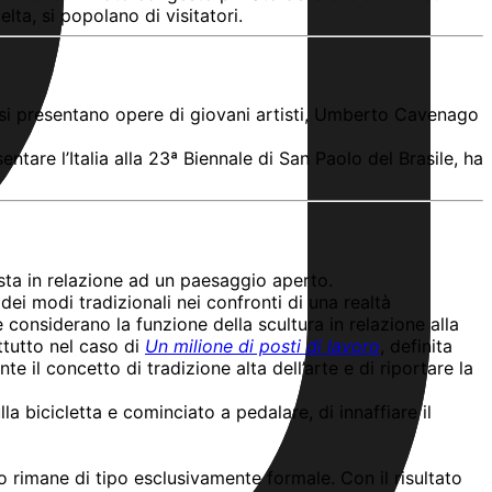
lta, si popolano di visitatori.
 si presentano opere di giovani artisti, Umberto Cavenago
tare l’Italia alla 23ª Biennale di San Paolo del Brasile, ha
sta in relazione ad un paesaggio aperto.
i modi tradizionali nei confronti di una realtà
 considerano la funzione della scultura in relazione alla
ttutto nel caso di
Un milione di posti di lavoro
, definita
e il concetto di tradizione alta dell’arte e di riportare la
lla bicicletta e cominciato a pedalare, di innaffiare il
o rimane di tipo esclusivamente formale. Con il risultato