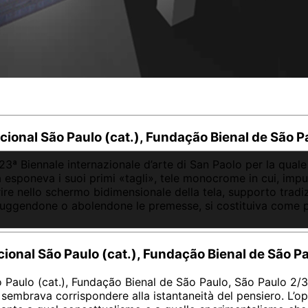
acional São Paulo (cat.), Fundação Bienal de São P
a 23ª Biennale internazionale d’arte di San Paolo per la qu
a esponeva i suoi primi «tagli», tele monocrome in cui, im
ire nello schermo bidimensionale della tela, supporto tradiz
ruggendone o abolendone le premesse, si costituiva come pr
acional São Paulo (cat.), Fundação Bienal de São P
ão Paulo (cat.), Fundação Bienal de São Paulo, São Paulo 2/3
e sembrava corrispondere alla istantaneità del pensiero. L’o