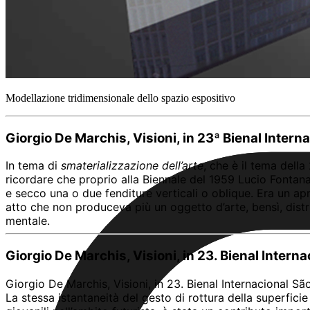
Modellazione tridimensionale dello spazio espositivo
Giorgio De Marchis, Visioni, in 23ª Bienal Intern
In tema di
smaterializzazione dell’arte
, che è il tema dell
ricordare che proprio alla Biennale del 1959 Lucio Fontan
e secco una o due fenditure verticali o oblique. Era un apr
atto che non produceva più un oggetto d’arte, bensì, dist
mentale.
Giorgio De Marchis, Visioni, in 23. Bienal Intern
Giorgio De Marchis, Visioni, in 23. Bienal Internacional S
La stessa istantaneità del gesto di rottura della superfici