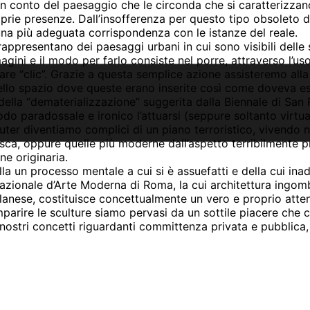
conto del paesaggio che le circonda che si caratterizzano 
prie presenze. Dall’insofferenza per questo tipo obsoleto d
a più adeguata corrispondenza con le istanze del reale.
appresentano dei paesaggi urbani in cui sono visibili delle sc
immagini e il modo per farlo consiste nel porre, attraverso l
re “clic”. Grazie a questa semplice azione assisteremo alla
dello spazio dove queste erano inserite così come doveva es
della “dematerializzazione” suggerita dalla Biennale di Sa
modo paradossale e ironico l’attuarsi (seppure soltanto virt
uter diventiamo complici di un piano terroristico, vivendo
ca, oppure quelle più moderne dall’aspetto terribilmente p
e originaria.
la un processo mentale a cui si è assuefatti e della cui in
 Nazionale d’Arte Moderna di Roma, la cui architettura ingom
ilanese, costituisce concettualmente un vero e proprio atte
arire le sculture siamo pervasi da un sottile piacere che ci
 nostri concetti riguardanti committenza privata e pubblica, a