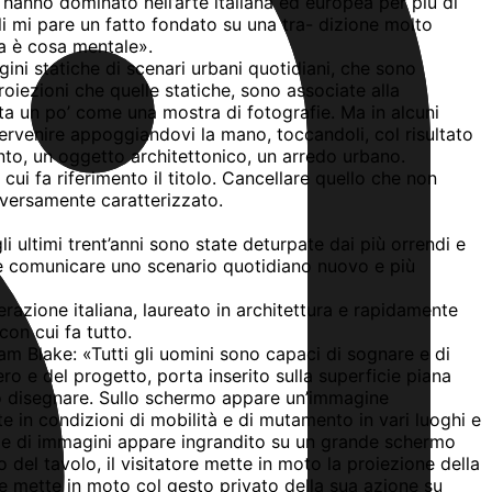
 hanno dominato nell’arte italiana ed europea per più di
oli mi pare un fatto fondato su una tra- dizione molto
ura è cosa mentale».
gini statiche di scenari urbani quotidiani, che sono
roiezioni che quelle statiche, sono associate alla
nta un po’ come una mostra di fotografie. Ma in alcuni
ntervenire appoggiandovi la mano, toccandoli, col risultato
ento, un oggetto architettonico, un arredo urbano.
ui fa riferimento il titolo. Cancellare quello che non
iversamente caratterizzato.
 ultimi trent’anni sono state deturpate dai più orrendi e
e e comunicare uno scenario quotidiano nuovo e più
razione italiana, laureato in architettura e rapidamente
on cui fa tutto.
iam Blake: «Tutti gli uomini sono capaci di sognare e di
ro e del progetto, porta inserito sulla superficie piana
 o disegnare. Sullo schermo appare un’immagine
e in condizioni di mobilità e di mutamento in vari luoghi e
me di immagini appare ingrandito su un grande schermo
del tavolo, il visitatore mette in moto la proiezione della
ore mette in moto col gesto privato della sua azione su