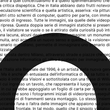
ortante a quel concettualismo e a quello sperimentalismo che
a critica dispeptica. Che in Italia abbiano dato frutti notev
culazione scientifica e quella artistica, asseriva: «la pitt
i altri otto schermi di computer, quattro per parte, con imma
avolo di ingresso. Tutte le immagini, sia quelle delle videop
 ripresa. Questa doppia serie di immagini statiche si prese
 il visitatore se vuole o se è attirato dalla curiosità può i
 o una lacuna, alcuni degli elementi dell’immagine: un monum
uita, anzi acquista un nuovo senso e questa è la «visione» c
 scenario quotidiano, permette di immaginare uno scenario d
izzate.
i sposta dentro Milano, attraverso strade e piazze che negli
alizzazione informatica gli offra il pretesto per immaginar
talia alla Biennale del 1996, è un artista della nuova gene
a è anche un entusiasta dell’informatica di cui sa tutto e c
olo è intitolata
Visioni
e sottotitolata con una frase di Will
l cui ingresso un tavolo, che rappresenta il luogo del pensie
in cui sarebbe appoggiato un foglio di carta per scrivere
olli che sono i fotogrammi iniziali di videoriprese eseguit
successioni di frammenti senza montaggio. Lo stesso insie
cando l’una o l’altra delle immagini che appaiono sul piano 
schermo frontale. In tal modo, quello che il singolo visitat