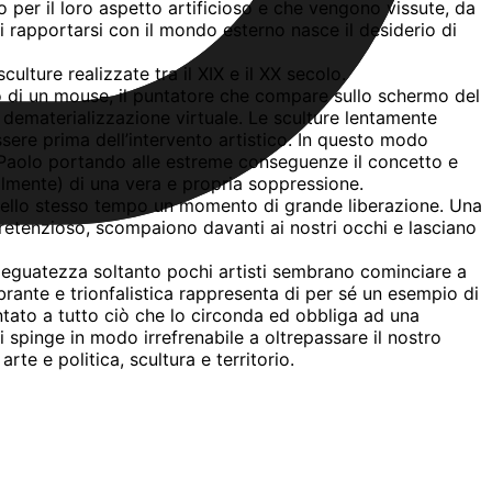
per il loro aspetto artificioso e che vengono vissute, da
i rapportarsi con il mondo esterno nasce il desiderio di
ulture realizzate tra il XIX e il XX secolo.
’uso di un mouse, il puntatore che compare sullo schermo del
 dematerializzazione virtuale. Le sculture lentamente
sere prima dell’intervento artistico. In questo modo
n Paolo portando alle estreme conseguenze il concetto e
ualmente) di una vera e propria soppressione.
 nello stesso tempo un momento di grande liberazione. Una
retenzioso, scompaiono davanti ai nostri occhi e lasciano
adeguatezza soltanto pochi artisti sembrano cominciare a
brante e trionfalistica rappresenta di per sé un esempio di
ntato a tutto ciò che lo circonda ed obbliga ad una
 spinge in modo irrefrenabile a oltrepassare il nostro
rte e politica, scultura e territorio.