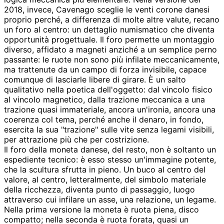
2018, invece, Cavenago sceglie le venti corone danesi
proprio perché, a differenza di molte altre valute, recano
un foro al centro: un dettaglio numismatico che diventa
opportunità progettuale. Il foro permette un montaggio
diverso, affidato a magneti anziché a un semplice perno
passante: le ruote non sono più infilate meccanicamente,
ma trattenute da un campo di forza invisibile, capace
comunque di lasciarle libere di girare. È un salto
qualitativo nella poetica dell'oggetto: dal vincolo fisico
al vincolo magnetico, dalla trazione meccanica a una
trazione quasi immateriale, ancora un'ironia, ancora una
coerenza col tema, perché anche il denaro, in fondo,
esercita la sua "trazione" sulle vite senza legami visibili,
per attrazione più che per costrizione.
Il foro della moneta danese, del resto, non è soltanto un
espediente tecnico: è esso stesso un'immagine potente,
che la scultura sfrutta in pieno. Un buco al centro del
valore, al centro, letteralmente, del simbolo materiale
della ricchezza, diventa punto di passaggio, luogo
attraverso cui infilare un asse, una relazione, un legame.
Nella prima versione la moneta è ruota piena, disco
compatto; nella seconda è ruota forata, quasi un