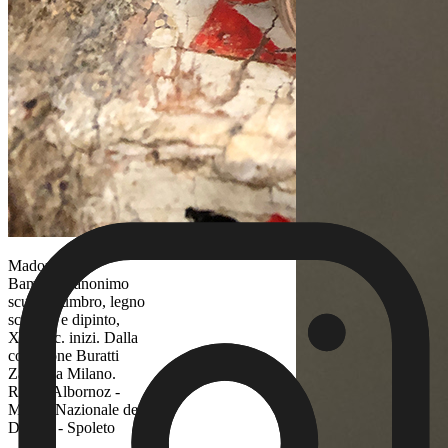
Madonna col
Bambino, anonimo
scultore umbro, legno
scolpito e dipinto,
XIV sec. inizi. Dalla
collezione Buratti
Zanchi a Milano.
Rocca Albornoz -
Museo Nazionale del
Ducato - Spoleto