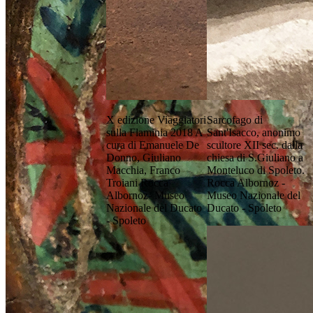
X edizione Viaggiatori
Sarcofago di
sulla Flaminia 2018 A
Sant'Isacco, anonimo
cura di Emanuele De
scultore XII sec. dalla
Donno, Giuliano
chiesa di S.Giuliano a
Macchia, Franco
Monteluco di Spoleto.
Troiani Rocca
Rocca Albornoz -
Albornoz- Museo
Museo Nazionale del
Nazionale del Ducato
Ducato - Spoleto
- Spoleto