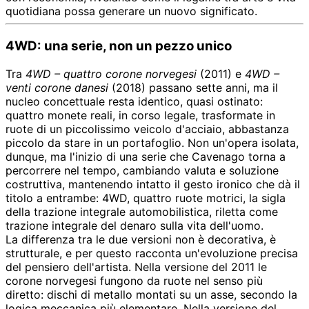
quotidiana possa generare un nuovo significato.
4WD: una serie, non un pezzo unico
Tra
4WD – quattro corone norvegesi
(2011) e
4WD –
venti corone danesi
(2018) passano sette anni, ma il
nucleo concettuale resta identico, quasi ostinato:
quattro monete reali, in corso legale, trasformate in
ruote di un piccolissimo veicolo d'acciaio, abbastanza
piccolo da stare in un portafoglio. Non un'opera isolata,
dunque, ma l'inizio di una serie che Cavenago torna a
percorrere nel tempo, cambiando valuta e soluzione
costruttiva, mantenendo intatto il gesto ironico che dà il
titolo a entrambe: 4WD, quattro ruote motrici, la sigla
della trazione integrale automobilistica, riletta come
trazione integrale del denaro sulla vita dell'uomo.
La differenza tra le due versioni non è decorativa, è
strutturale, e per questo racconta un'evoluzione precisa
del pensiero dell'artista. Nella versione del 2011 le
corone norvegesi fungono da ruote nel senso più
diretto: dischi di metallo montati su un asse, secondo la
logica meccanica più elementare. Nella versione del