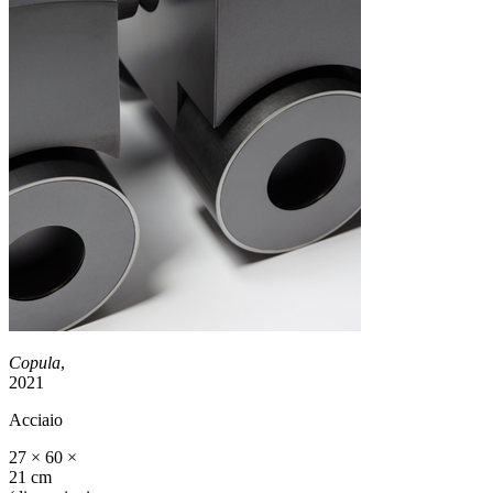
Copula
,
2021
Acciaio
27 × 60 ×
21 cm