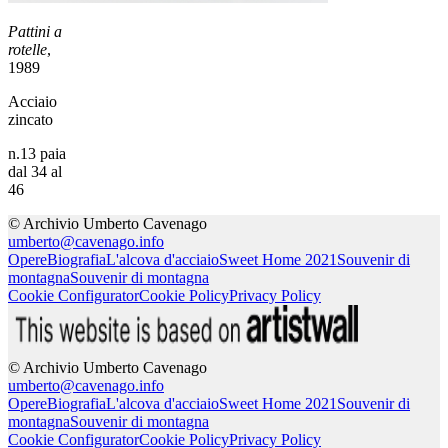
Pattini a
rotelle
,
1989
Acciaio
zincato
n.13 paia
dal 34 al
46
© Archivio Umberto Cavenago
umberto@cavenago.info
Opere
Biografia
L'alcova d'acciaio
Sweet Home 2021
Souvenir di
montagna
Souvenir di montagna
Cookie Configurator
Cookie Policy
Privacy Policy
© Archivio Umberto Cavenago
umberto@cavenago.info
Opere
Biografia
L'alcova d'acciaio
Sweet Home 2021
Souvenir di
montagna
Souvenir di montagna
Cookie Configurator
Cookie Policy
Privacy Policy