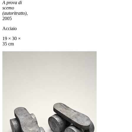
A prova di
scemo
(autoritratto)
,
2005
Acciaio
19 × 30 ×
35 cm