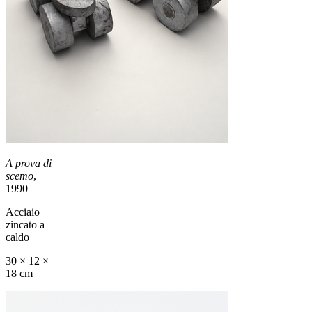
A prova di
scemo
,
1990
Acciaio
zincato a
caldo
30 × 12 ×
18 cm