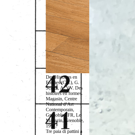
Des Histoires en
Formes (Cat.), G.
Scardi, A. VV. Des
histoires en formes.
Magasin, Centre
National d’Art
Contemporain,
Grenoble - FR, Le
Magazin, Grenoble,
1997.
Tre paia di pattini a