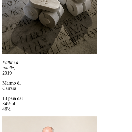
Pattini a
rotelle
,
2019
Marmo di
Carrara
13 paia dal
34½ al
46½