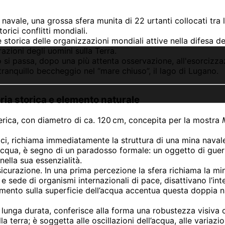
 navale, una grossa sfera munita di 22 urtanti collocati tra
orici conflitti mondiali.
 storica delle organizzazioni mondiali attive nella difesa d
grazioni degli uomini sulla Terra.
 si passa, dopo una più attenta osservazione, all'esorcizzaz
tranquillo beccheggio nel “mare chiuso”, il lago di Lugano.
ria storica e elemento naturale
ferica, con diametro di ca. 120 cm, concepita per la mostra
ici, richiama immediatamente la struttura di una mina naval
’acqua, è segno di un paradosso formale: un oggetto di guerr
ella sua essenzialità.
urazione. In una prima percezione la sfera richiama la minac
e sede di organismi internazionali di pace, disattivano l’int
mento sulla superficie dell’acqua accentua questa doppia n
di lunga durata, conferisce alla forma una robustezza visiva
 terra; è soggetta alle oscillazioni dell’acqua, alle variazi