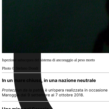
Ispezione subacquea del sistema di ancoraggio al peso morto
Photo © Stefano Dondi
In un mare chiuso, in una nazione neutrale
Protecziun da la patria
è un’opera realizzata in occasione 
Maroggia dal 9 settembre al 7 ottobre 2018.