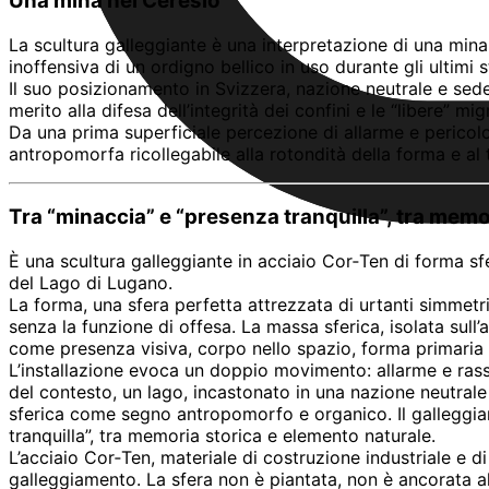
Una mina nel Ceresio
La scultura galleggiante è una interpretazione di una mina
inoffensiva di un ordigno bellico in uso durante gli ultimi st
Il suo posizionamento in Svizzera, nazione neutrale e sede
merito alla difesa dell’integrità dei confini e le “libere” mi
Da una prima superficiale percezione di allarme e pericolo
antropomorfa ricollegabile alla rotondità della forma e al 
Tra “minaccia” e “presenza tranquilla”, tra memo
È una scultura galleggiante in acciaio Cor‑Ten di forma s
del Lago di Lugano.
La forma, una sfera perfetta attrezzata di urtanti simmetr
senza la funzione di offesa. La massa sferica, isolata sull
come presenza visiva, corpo nello spazio, forma primaria n
L’installazione evoca un doppio movimento: allarme e rassic
del contesto, un lago, incastonato in una nazione neutrale 
sferica come segno antropomorfo e organico. Il galleggia
tranquilla”, tra memoria storica e elemento naturale.
L’acciaio Cor‑Ten, materiale di costruzione industriale e 
galleggiamento. La sfera non è piantata, non è ancorata alla