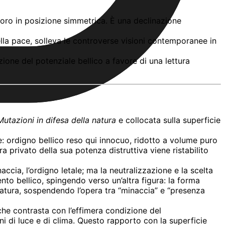
 loro in posizione simmetrica. È una declinazione
ella pace, solleva le controverse visioni contemporanee in
ione del potenziale bellico a favore di una lettura
Mutazioni in difesa della natura
e collocata sulla superficie
e: ordigno bellico reso qui innocuo, ridotto a volume puro
a privato della sua potenza distruttiva viene ristabilito
cia, l’ordigno letale; ma la neutralizzazione e la scelta
ento bellico, spingendo verso un’altra figura: la forma
atura, sospendendo l’opera tra “minaccia” e “presenza
 che contrasta con l’effimera condizione del
oni di luce e di clima. Questo rapporto con la superficie