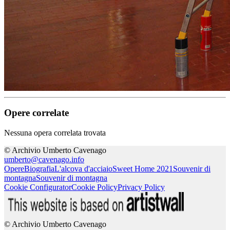
Opere correlate
Nessuna opera correlata trovata
© Archivio Umberto Cavenago
umberto@cavenago.info
Opere
Biografia
L'alcova d'acciaio
Sweet Home 2021
Souvenir di
montagna
Souvenir di montagna
Cookie Configurator
Cookie Policy
Privacy Policy
© Archivio Umberto Cavenago