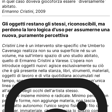
in quel caso doveva giocoforza essere `diversamente`
abitato.
Ermanno Cristini
, 2009
Gli oggetti restano gli stessi, riconoscibili, ma
perdono la loro logica d'uso per assumerne una
nuova, puramente percettiva
Cristini Line
è un intervento site-specific che Umberto
Cavenago realizza non su una superficie né su un
volume, ma sull'intero spazio di uno studio abitato,
quello di Ermanno Cristini a Varese. L'opera non
introduce oggetti nuovi: agisce esclusivamente su ciò
che è già presente nella stanza, libri, strumenti, materiali,
oggetti di lavoro e di vita quotidiana accumulati nel
tempo, spostandoli fino a farli coincidere con un'unica
linea orizzontale, tracciata da uno spot laser, posta
all'altezza degli occhi dell'artista stesso.
Il gesto è insieme minimo e radicale. Minimo perché non
produce forme, non aggiunge materia, non lascia un
manufatto autonomo: l'unico segno fisico è il filo di luce
del laser, immateriale, che attraversa lo spazio come un