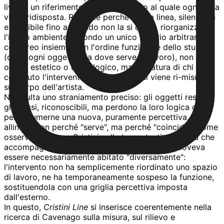
livello, un riferimento astratto rispetto al quale ogni cosa
viene ridisposta. Radicale perché quella linea, silenziosa
e invisibile fino a quando non la si cerca, riorganizza
l'intero ambiente secondo un unico criterio arbitrario e
corporeo insieme: non l'ordine funzionale dello studio
(dove ogni oggetto sta dove serve al lavoro), non un
ordine estetico o cronologico, ma la statura di chi ha
compiuto l'intervento. Lo spazio altrui viene ri-misurato
sul corpo dell'artista.
Ne risulta uno straniamento preciso: gli oggetti restano
gli stessi, riconoscibili, ma perdono la loro logica d'uso
per assumerne una nuova, puramente percettiva,
allineati non perché "serve", ma perché "coincide". Come
osserva lo stesso Cristini nella breve testimonianza che
accompagna l'opera, lo studio, in quei giorni, doveva
essere necessariamente abitato "diversamente":
l'intervento non ha semplicemente riordinato uno spazio
di lavoro, ne ha temporaneamente sospeso la funzione,
sostituendola con una griglia percettiva imposta
dall'esterno.
In questo,
Cristini Line
si inserisce coerentemente nella
ricerca di Cavenago sulla misura, sul rilievo e