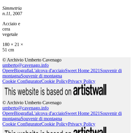
Simmetria
n.11
, 2007
Acciaio e
cera
vegetale
180 × 21 ×
51 cm
© Archivio Umberto Cavenago
umberto@cavenago.info
Opere
Biografia
L'alcova d'acciaio
Sweet Home 2021
Souvenir di
montagna
Souvenir di montagna
Cookie Configurator
Cookie Policy
Privacy Policy
© Archivio Umberto Cavenago
umberto@cavenago.info
Opere
Biografia
L'alcova d'acciaio
Sweet Home 2021
Souvenir di
montagna
Souvenir di montagna
Cookie Configurator
Cookie Policy
Privacy Policy