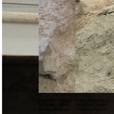
Museo Archeologico
Museo Archeologico
Nazionale e Teatro
Nazionale e Teatro
Romano di Spoleto
Romano di Spoleto