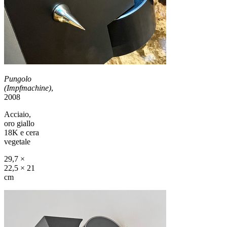
Pungolo
(Impfmachine)
,
2008
Acciaio,
oro giallo
18K e cera
vegetale
29,7 ×
22,5 × 21
cm