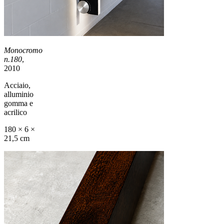
Monocromo
n.180
,
2010
Acciaio,
alluminio
gomma e
acrilico
180 × 6 ×
21,5 cm