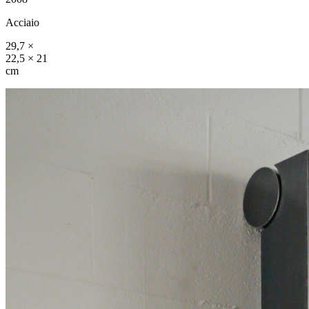
Acciaio
29,7 ×
22,5 × 21
cm