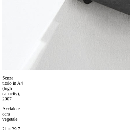
Senza
titolo in A4
(high
capacity),
2007
Acciaio e
cera
vegetale
21 × 29,7